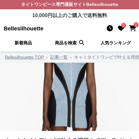
タイトワンピース
専門通販サイト
Bellesilhouette
10,000
円以上のご購入で送料無料
0
0
Bellesilhouette
新着商品
商品を検索
人気ランキング
Bellesilhouette TOP
›
記事一覧
›
キャミタイトワンピで叶える理想