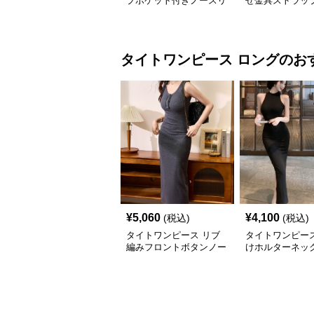
プポケット付きノースリ
せ金具ストラッ
ーブタイトワンピースミ
みタイトミニワ
ニ丈
タイトワンピース
ロング
のお
¥
5,060
¥
4,100
(税込)
(税込)
タイトワンピース リブ
タイトワンピース
編みフロントボタンノー
けホルターネッ
スリーブタイトワンピー
ワンピースロン
ス