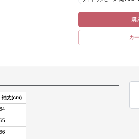
購
カー
袖丈(cm)
64
65
66