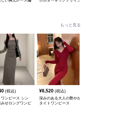
美しい胸元レース編
ホルターネックデザイン
ネックリブ編みタイトワ
イトミニワンピース
タイトワンピースミニ丈
ンピースミニ丈
もっと見る
40
¥
6,520
¥
5,560
(税込)
(税込)
(税込)
トワンピース シン
深みのある大人の艶やか
レース編み袖付きタイト
肩みせロングワンピ
タイトワンピース
ワンピース