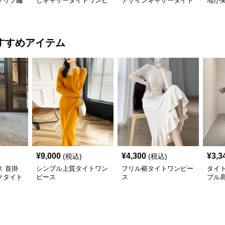
プリブ編
しギャザータイトワンピ
デザインギャザータイト
地が
ンピース
ースミニ丈
ミニワンピース
みタ
すすめアイテム
¥
9,000
¥
4,300
¥
3,3
(税込)
(税込)
 首掛
シンプル上質タイトワン
フリル裾タイトワンピー
タイ
クタイト
ピース
ス
プル
グ
ース