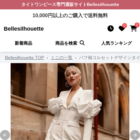
タイトワンピース
専門通販サイト
Bellesilhouette
10,000
円以上のご購入で送料無料
0
0
Bellesilhouette
新着商品
商品を検索
人気ランキング
Bellesilhouette TOP
›
ミニの一覧
›
パフ袖コルセットデザインタ
Previous slide
Ne