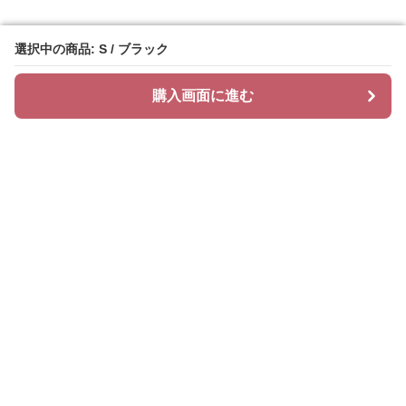
選択中の商品: S / ブラック
選択中の商品: S / ブラック
購入画面に進む
購入画面に進む
Bellesilhouette
について
会社概要