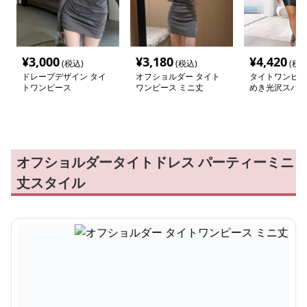
¥
3,000
¥
3,180
¥
4,420
(税込)
(税込)
(税込
ドレープデザイン タイ
オフショルダー タイト
タイトワンピー
トワンピース
ワンピース ミニ丈
めき光沢スパン
イトミニワンピ
オフショルダータイトドレス パーティーミニ
丈スタイル