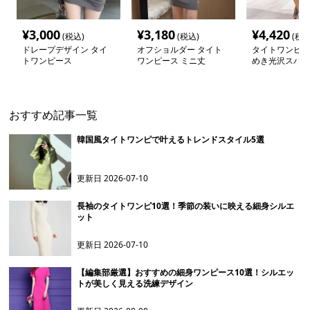
¥
3,000
¥
3,180
¥
4,420
(税込)
(税込)
(税込
ドレープデザイン タイ
オフショルダー タイト
タイトワンピー
トワンピース
ワンピース ミニ丈
めき光沢スパン
イトミニワンピ
おすすめ記事一覧
韓国風タイトワンピで叶えるトレンドスタイル5選
更新日
2026-07-10
長袖のタイトワンピ10選！季節の装いに映える細身シルエ
ット
更新日
2026-07-10
【編集部厳選】おすすめの細身ワンピース10選！シルエッ
トが美しく見える洗練デザイン