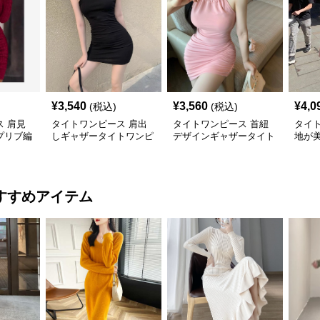
¥
3,540
¥
3,560
¥
4,0
(税込)
(税込)
 肩見
タイトワンピース 肩出
タイトワンピース 首紐
タイ
プリブ編
しギャザータイトワンピ
デザインギャザータイト
地が
ンピース
ースミニ丈
ミニワンピース
みタ
すすめアイテム