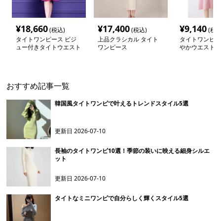
¥
18,660
¥
17,400
¥
9,140
(税込)
(税込)
(税込
タイトワンピース ビジ
上品クラシカル タイト
タイトワンピー
ュー付きタイトウエスト
ワンピース
やかウエストリ
ワンピース
ワンピース
おすすめ記事一覧
韓国風タイトワンピで叶えるトレンドスタイル5選
更新日
2026-07-10
長袖のタイトワンピ10選！季節の装いに映える細身シルエ
ット
更新日
2026-07-10
タイトなミニワンピで自分らしく輝くスタイル5選