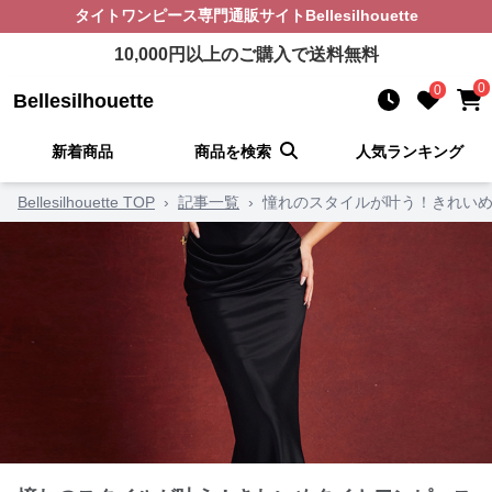
タイトワンピース
専門通販サイト
Bellesilhouette
10,000
円以上のご購入で送料無料
0
0
Bellesilhouette
新着商品
商品を検索
人気ランキング
Bellesilhouette TOP
›
記事一覧
›
憧れのスタイルが叶う！きれいめ