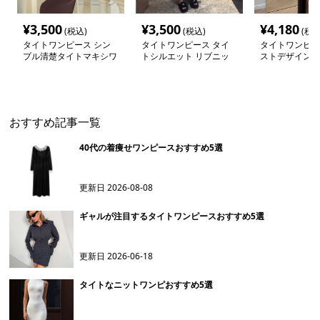
¥
3,500
¥
3,500
¥
4,180
(税込)
(税込)
(税込
タイトワンピース シン
タイトワンピース タイ
タイトワンピー
プル清楚タイトマキシワ
トシルエット リブニッ
ストデザイン 
ンピース
ト マキシワンピース
入り タイトマ
ピース
おすすめ記事一覧
40代の着痩せワンピースおすすめ5選
更新日
2026-08-08
ギャルが注目するタイトワンピースおすすめ5選
更新日
2026-06-18
タイトなニットワンピおすすめ5選