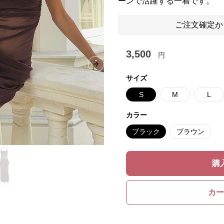
ーンで活躍する一着です。
ご注文確定か
3,500
円
Next slide
サイズ
S
M
L
カラー
ブラック
ブラウン
購
カー