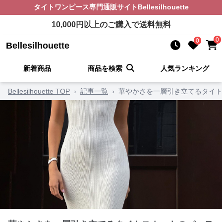
タイトワンピース
専門通販サイト
Bellesilhouette
10,000
円以上のご購入で送料無料
0
0
Bellesilhouette
新着商品
商品を検索
人気ランキング
Bellesilhouette TOP
›
記事一覧
›
華やかさを一層引き立てるタイト