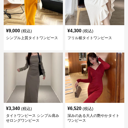
¥
9,000
¥
4,300
(税込)
(税込)
シンプル上質タイトワンピース
フリル裾タイトワンピース
¥
3,340
¥
6,520
(税込)
(税込)
タイトワンピース シンプル肩み
深みのある大人の艶やかタイト
せロングワンピース
ワンピース