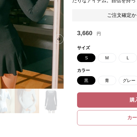
たりなアイテム。自信を持っ
ご注文確定か
3,660
円
Next slide
サイズ
S
M
L
カラー
黒
青
グレー
購
カー