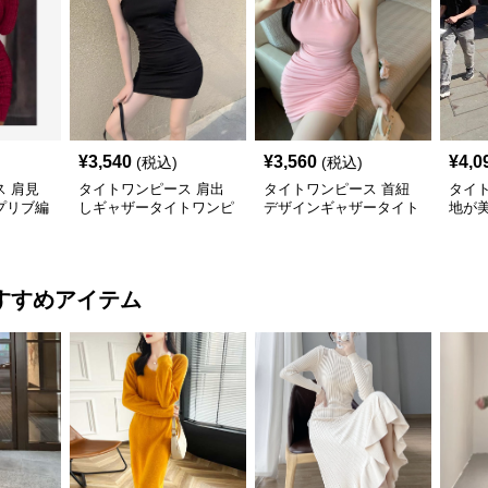
¥
3,540
¥
3,560
¥
4,0
(税込)
(税込)
 肩見
タイトワンピース 肩出
タイトワンピース 首紐
タイ
プリブ編
しギャザータイトワンピ
デザインギャザータイト
地が
ンピース
ースミニ丈
ミニワンピース
みタ
すすめアイテム