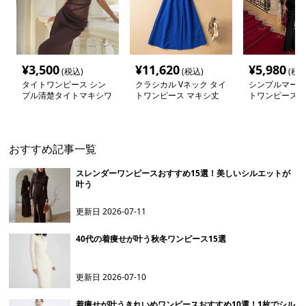
¥
3,500
¥
11,620
¥
5,980
(税込)
(税込)
(税込
タイトワンピース シン
クラシカル Vネック タイ
シンプルマーメ
プル清楚タイトマキシワ
トワンピース マキシ丈
トワンピース
ンピース
おすすめ記事一覧
スレンダーワンピースおすすめ15選！美しいシルエットが
叶う
更新日
2026-07-11
40代の着痩せが叶う秋冬ワンピース15選
更新日
2026-07-10
着痩せが叶うきれいめワンピースおすすめ10選！1枚でシル