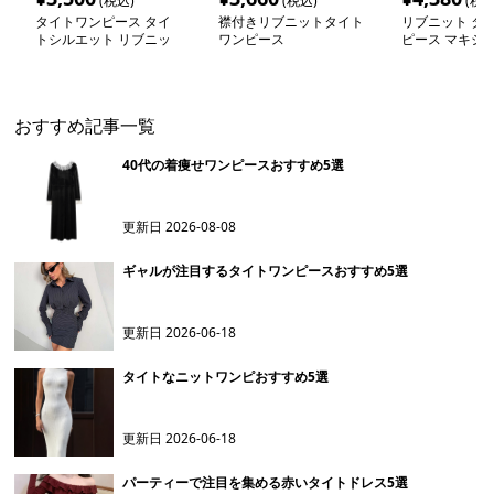
(税込)
(税込)
(税込
タイトワンピース タイ
襟付きリブニットタイト
リブニット タ
トシルエット リブニッ
ワンピース
ピース マキシ
ト マキシワンピース
おすすめ記事一覧
40代の着痩せワンピースおすすめ5選
更新日
2026-08-08
ギャルが注目するタイトワンピースおすすめ5選
更新日
2026-06-18
タイトなニットワンピおすすめ5選
更新日
2026-06-18
パーティーで注目を集める赤いタイトドレス5選