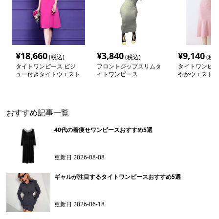
¥
18,660
¥
3,840
¥
9,140
(税込)
(税込)
(税込
タイトワンピース ビジ
フロントジップスリムタ
タイトワンピー
ュー付きタイトウエスト
イトワンピース
やかウエストリ
ワンピース
ワンピース
おすすめ記事一覧
40代の着痩せワンピースおすすめ5選
更新日
2026-08-08
ギャルが注目するタイトワンピースおすすめ5選
更新日
2026-06-18