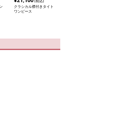
¥
21,100
(税込)
ン
クラシカル襟付きタイト
ワンピース