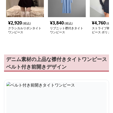
¥
2,920
¥
3,840
¥
4,760
(税込)
(税込)
(税込
クラシカルリボンタイト
リブニット襟付きタイト
ストライプ柄タ
ワンピース
ワンピース
ピース ボリュ
デニム素材の上品な襟付きタイトワンピース
ベルト付き前開きデザイン