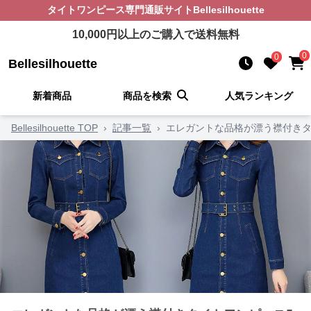
タイトワンピース
専門通販サイト
Bellesilhouette
10,000
円以上のご購入で送料無料
0
0
Bellesilhouette
新着商品
商品を検索
人気ランキング
Bellesilhouette TOP
›
記事一覧
›
エレガントな品格が漂う襟付きタ