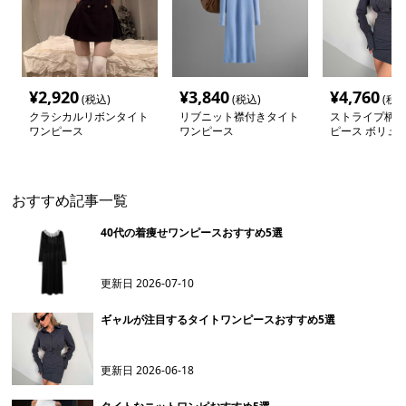
¥
2,920
¥
3,840
¥
4,760
(税込)
(税込)
(税込
クラシカルリボンタイト
リブニット襟付きタイト
ストライプ柄タ
ワンピース
ワンピース
ピース ボリュ
おすすめ記事一覧
40代の着痩せワンピースおすすめ5選
更新日
2026-07-10
ギャルが注目するタイトワンピースおすすめ5選
更新日
2026-06-18