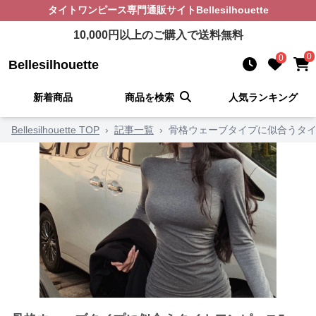
タイトワンピース
専門通販サイト
Bellesilhouette
10,000
円以上のご購入で送料無料
0
0
Bellesilhouette
新着商品
商品を検索
人気ランキング
Bellesilhouette TOP
›
記事一覧
›
骨格ウェーブタイプに似合うタイ