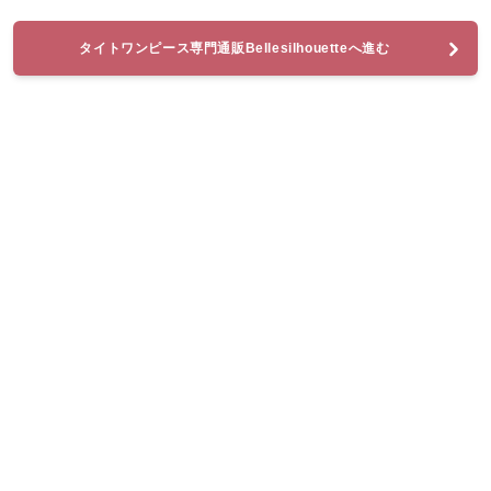
タイトワンピース専門通販Bellesilhouetteへ進む