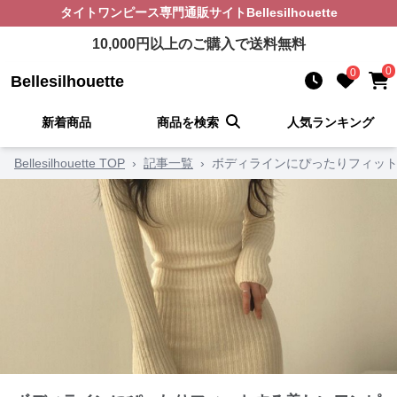
タイトワンピース
専門通販サイト
Bellesilhouette
10,000
円以上のご購入で送料無料
0
0
Bellesilhouette
新着商品
商品を検索
人気ランキング
Bellesilhouette TOP
›
記事一覧
›
ボディラインにぴったりフィット