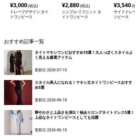
¥
3,000
¥
2,880
¥
3,540
(税込)
(税込)
(税込
ドレープデザイン タイ
シンプル リブニット タ
サイドドレープ
トワンピース
イトワンピース
ンピース
おすすめ記事一覧
タイトマキシワンピおすすめ10選！大人っぽくスタイルよ
く見える厳選アイテム
更新日
2026-07-10
スタイル美人になれる！マキシ丈タイトワンピースおすす
め5選
更新日
2026-06-18
華やかさと上品さを演出！袖ありロングタイトドレス5選！
上品なタイトワンピースとしても活躍
更新日
2026-06-18