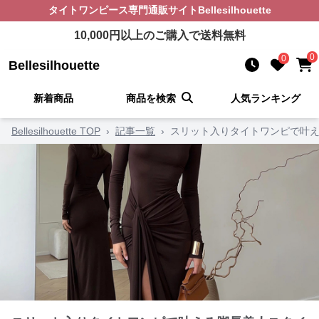
タイトワンピース
専門通販サイト
Bellesilhouette
10,000
円以上のご購入で送料無料
0
0
Bellesilhouette
新着商品
商品を検索
人気ランキング
Bellesilhouette TOP
›
記事一覧
›
スリット入りタイトワンピで叶え