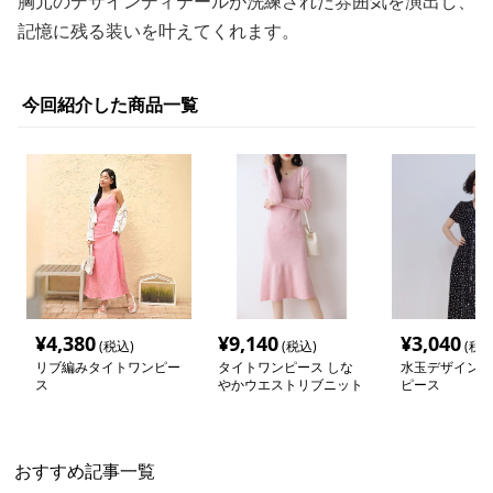
胸元のデザインディテールが洗練された雰囲気を演出し、
記憶に残る装いを叶えてくれます。
今回紹介した商品一覧
¥
4,380
¥
9,140
¥
3,040
(税込)
(税込)
(税込
リブ編みタイトワンピー
タイトワンピース しな
水玉デザインタ
ス
やかウエストリブニット
ピース
ワンピース
おすすめ記事一覧