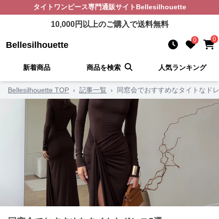
タイトワンピース
専門通販サイト
Bellesilhouette
10,000
円以上のご購入で送料無料
0
0
Bellesilhouette
新着商品
商品を検索
人気ランキング
Bellesilhouette TOP
›
記事一覧
›
同窓会でおすすめなタイトなドレ